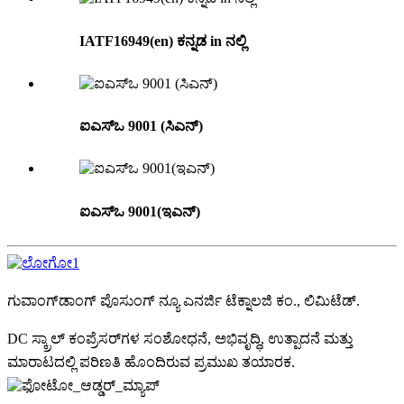
IATF16949(en) ಕನ್ನಡ in ನಲ್ಲಿ
ಐಎಸ್ಒ 9001 (ಸಿಎನ್)
ಐಎಸ್ಒ 9001(ಇಎನ್)
ಗುವಾಂಗ್‌ಡಾಂಗ್ ಪೊಸುಂಗ್ ನ್ಯೂ ಎನರ್ಜಿ ಟೆಕ್ನಾಲಜಿ ಕಂ., ಲಿಮಿಟೆಡ್.
DC ಸ್ಕ್ರಾಲ್ ಕಂಪ್ರೆಸರ್‌ಗಳ ಸಂಶೋಧನೆ, ಅಭಿವೃದ್ಧಿ, ಉತ್ಪಾದನೆ ಮತ್ತು
ಮಾರಾಟದಲ್ಲಿ ಪರಿಣತಿ ಹೊಂದಿರುವ ಪ್ರಮುಖ ತಯಾರಕ.