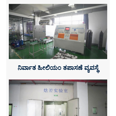
ನಿರ್ವಾತ ಹೀಲಿಯಂ ತಪಾಸಣೆ ವ್ಯವಸ್ಥೆ