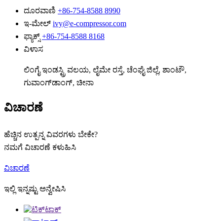
ದೂರವಾಣಿ
+86-754-8588 8990
ಇ-ಮೇಲ್
ivy@e-compressor.com
ಫ್ಯಾಕ್ಸ್
+86-754-8588 8168
ವಿಳಾಸ
ಲಿಂಗೈ ಇಂಡಸ್ಟ್ರಿ ವಲಯ, ಲೈಮೇ ರಸ್ತೆ, ಚೆಂಘೈ ಜಿಲ್ಲೆ, ಶಾಂಟೌ,
ಗುವಾಂಗ್‌ಡಾಂಗ್, ಚೀನಾ
ವಿಚಾರಣೆ
ಹೆಚ್ಚಿನ ಉತ್ಪನ್ನ ವಿವರಗಳು ಬೇಕೇ?
ನಮಗೆ ವಿಚಾರಣೆ ಕಳುಹಿಸಿ
ವಿಚಾರಣೆ
ಇಲ್ಲಿ ಇನ್ನಷ್ಟು ಅನ್ವೇಷಿಸಿ