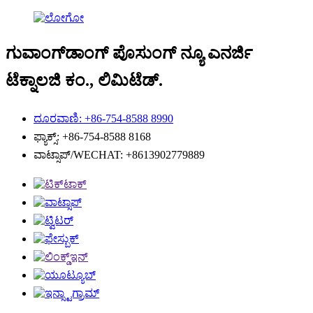
ಗುವಾಂಗ್‌ಡಾಂಗ್ ಪೊಸುಂಗ್ ನ್ಯೂ ಎನರ್ಜಿ
ಟೆಕ್ನಾಲಜಿ ಕಂ., ಲಿಮಿಟೆಡ್.
ದೂರವಾಣಿ: +86-754-8588 8990
ಫ್ಯಾಕ್ಸ್: +86-754-8588 8168
ವಾಟ್ಸಾಪ್/WECHAT: +8613902779889