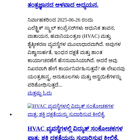
ತಂತ್ರಜ್ಞಾನದ ಆಳವಾದ ಅಧ್ಯಯನ.
ನಿರ್ವಾಹಕರಿಂದ 2025-06-26 ರಂದು
ಎಲೆಕ್ಟ್ರಿಕ್ ಸ್ಕ್ರಾಲ್ ಕಂಪ್ರೆಸರ್‌ಗಳು ಆಧುನಿಕ ತಾಪನ,
ವಾತಾಯನ, ಹವಾನಿಯಂತ್ರಣ (HVAC) ಮತ್ತು
ಶೈತ್ಯೀಕರಣ ವ್ಯವಸ್ಥೆಗಳ ಮೂಲಾಧಾರವಾಗಿದೆ. ಅವುಗಳ
ವಿಶ್ವಾಸಾರ್ಹತೆ, ಇಂಧನ ದಕ್ಷತೆ ಮತ್ತು ಶಾಂತ
ಕಾರ್ಯಾಚರಣೆಗೆ ಹೆಸರುವಾಸಿಯಾಗಿದೆ. ಆದರೆ ಅವು
ನಿಖರವಾಗಿ ಹೇಗೆ ಕಾರ್ಯನಿರ್ವಹಿಸುತ್ತವೆ? ಈ ಲೇಖನವು
ಯಂತ್ರಶಾಸ್ತ್ರ, ಅನುಕೂಲಗಳು ಮತ್ತು ಅನ್ವಯಿಕೆಗಳನ್ನು
ಪರಿಶೋಧಿಸುತ್ತದೆ...
ಮತ್ತಷ್ಟು ಓದು
HVAC ವ್ಯವಸ್ಥೆಗಳಲ್ಲಿ ವಿದ್ಯುತ್ ಸಂಕೋಚಕಗಳ
ಪಾತ್ರ: ಶಕ್ತಿ ದಕ್ಷತೆಯನ್ನು ಸುಧಾರಿಸುವ ಕೀಲಿಕೈ.