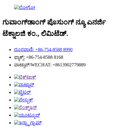
ಗುವಾಂಗ್‌ಡಾಂಗ್ ಪೊಸುಂಗ್ ನ್ಯೂ ಎನರ್ಜಿ
ಟೆಕ್ನಾಲಜಿ ಕಂ., ಲಿಮಿಟೆಡ್.
ದೂರವಾಣಿ: +86-754-8588 8990
ಫ್ಯಾಕ್ಸ್: +86-754-8588 8168
ವಾಟ್ಸಾಪ್/WECHAT: +8613902779889