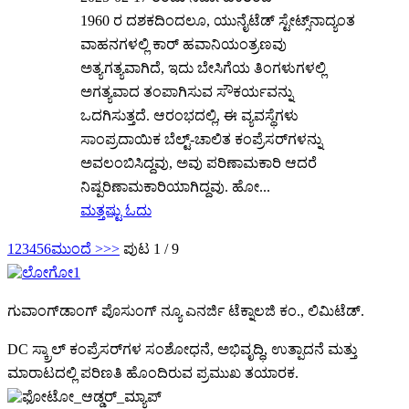
1960 ರ ದಶಕದಿಂದಲೂ, ಯುನೈಟೆಡ್ ಸ್ಟೇಟ್ಸ್‌ನಾದ್ಯಂತ
ವಾಹನಗಳಲ್ಲಿ ಕಾರ್ ಹವಾನಿಯಂತ್ರಣವು
ಅತ್ಯಗತ್ಯವಾಗಿದೆ, ಇದು ಬೇಸಿಗೆಯ ತಿಂಗಳುಗಳಲ್ಲಿ
ಅಗತ್ಯವಾದ ತಂಪಾಗಿಸುವ ಸೌಕರ್ಯವನ್ನು
ಒದಗಿಸುತ್ತದೆ. ಆರಂಭದಲ್ಲಿ, ಈ ವ್ಯವಸ್ಥೆಗಳು
ಸಾಂಪ್ರದಾಯಿಕ ಬೆಲ್ಟ್-ಚಾಲಿತ ಕಂಪ್ರೆಸರ್‌ಗಳನ್ನು
ಅವಲಂಬಿಸಿದ್ದವು, ಅವು ಪರಿಣಾಮಕಾರಿ ಆದರೆ
ನಿಷ್ಪರಿಣಾಮಕಾರಿಯಾಗಿದ್ದವು. ಹೋ...
ಮತ್ತಷ್ಟು ಓದು
1
2
3
4
5
6
ಮುಂದೆ >
>>
ಪುಟ 1 / 9
ಗುವಾಂಗ್‌ಡಾಂಗ್ ಪೊಸುಂಗ್ ನ್ಯೂ ಎನರ್ಜಿ ಟೆಕ್ನಾಲಜಿ ಕಂ., ಲಿಮಿಟೆಡ್.
DC ಸ್ಕ್ರಾಲ್ ಕಂಪ್ರೆಸರ್‌ಗಳ ಸಂಶೋಧನೆ, ಅಭಿವೃದ್ಧಿ, ಉತ್ಪಾದನೆ ಮತ್ತು
ಮಾರಾಟದಲ್ಲಿ ಪರಿಣತಿ ಹೊಂದಿರುವ ಪ್ರಮುಖ ತಯಾರಕ.