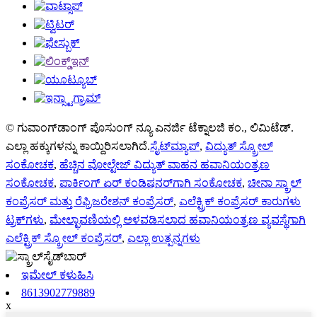
© ಗುವಾಂಗ್‌ಡಾಂಗ್ ಪೊಸುಂಗ್ ನ್ಯೂ ಎನರ್ಜಿ ಟೆಕ್ನಾಲಜಿ ಕಂ., ಲಿಮಿಟೆಡ್.
ಎಲ್ಲಾ ಹಕ್ಕುಗಳನ್ನು ಕಾಯ್ದಿರಿಸಲಾಗಿದೆ.
ಸೈಟ್‌ಮ್ಯಾಪ್
,
ವಿದ್ಯುತ್ ಸ್ಕ್ರೋಲ್
ಸಂಕೋಚಕ
,
ಹೆಚ್ಚಿನ ವೋಲ್ಟೇಜ್ ವಿದ್ಯುತ್ ವಾಹನ ಹವಾನಿಯಂತ್ರಣ
ಸಂಕೋಚಕ
,
ಪಾರ್ಕಿಂಗ್ ಏರ್ ಕಂಡಿಷನರ್‌ಗಾಗಿ ಸಂಕೋಚಕ
,
ಚೀನಾ ಸ್ಕ್ರಾಲ್
ಕಂಪ್ರೆಸರ್ ಮತ್ತು ರೆಫ್ರಿಜರೇಶನ್ ಕಂಪ್ರೆಸರ್
,
ಎಲೆಕ್ಟ್ರಿಕ್ ಕಂಪ್ರೆಸರ್ ಕಾರುಗಳು
ಟ್ರಕ್‌ಗಳು
,
ಮೇಲ್ಛಾವಣಿಯಲ್ಲಿ ಅಳವಡಿಸಲಾದ ಹವಾನಿಯಂತ್ರಣ ವ್ಯವಸ್ಥೆಗಾಗಿ
ಎಲೆಕ್ಟ್ರಿಕ್ ಸ್ಕ್ರೋಲ್ ಕಂಪ್ರೆಸರ್
,
ಎಲ್ಲಾ ಉತ್ಪನ್ನಗಳು
ಇಮೇಲ್ ಕಳುಹಿಸಿ
8613902779889
x