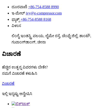
ದೂರವಾಣಿ
+86-754-8588 8990
ಇ-ಮೇಲ್
ivy@e-compressor.com
ಫ್ಯಾಕ್ಸ್
+86-754-8588 8168
ವಿಳಾಸ
ಲಿಂಗೈ ಇಂಡಸ್ಟ್ರಿ ವಲಯ, ಲೈಮೇ ರಸ್ತೆ, ಚೆಂಘೈ ಜಿಲ್ಲೆ, ಶಾಂಟೌ,
ಗುವಾಂಗ್‌ಡಾಂಗ್, ಚೀನಾ
ವಿಚಾರಣೆ
ಹೆಚ್ಚಿನ ಉತ್ಪನ್ನ ವಿವರಗಳು ಬೇಕೇ?
ನಮಗೆ ವಿಚಾರಣೆ ಕಳುಹಿಸಿ
ವಿಚಾರಣೆ
ಇಲ್ಲಿ ಇನ್ನಷ್ಟು ಅನ್ವೇಷಿಸಿ